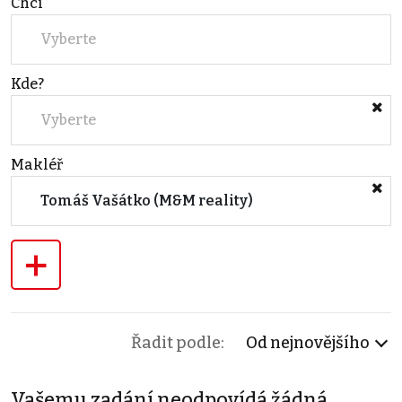
Chci
Vyberte
Kde?
Vyberte
Makléř
Tomáš Vašátko (M&M reality)
+
Řadit podle:
Od nejnovějšího
Vašemu zadání neodpovídá žádná