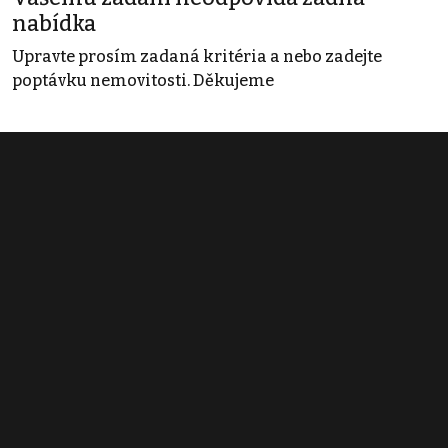
nabídka
Upravte prosím zadaná kritéria a nebo zadejte
poptávku nemovitosti. Děkujeme
Obchodní podmínky
Pravidla inzerce
Ceník
Registrace
Kontakt
© 2022 - 2026 Copyright CZECH NEWS CENTER a.s. a dodavatelé
obsahu |
Autorská práva k publikovaným materiálům
|
Podmínky pro
užívání služby informační společnosti
|
Informace o zpracování
osobních údajů
|
Cookies
|
Nastavení soukromí
|
Vlastnická
struktura
|
Jednotné kontaktní místo / Single Point of Contact
|
Podat
oznámení