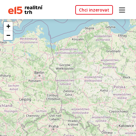
Chci inzerovat
+
−