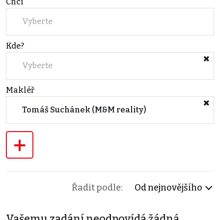
Chci
Vyberte
Kde?
Vyberte
Makléř
Tomáš Suchánek (M&M reality)
+
Řadit podle:
Od nejnovějšího
Vašemu zadání neodpovídá žádná