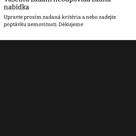
nabídka
Upravte prosím zadaná kritéria a nebo zadejte
poptávku nemovitosti. Děkujeme
Obchodní podmínky
Pravidla inzerce
Ceník
Registrace
Kontakt
© 2022 - 2026 Copyright CZECH NEWS CENTER a.s. a dodavatelé
obsahu |
Autorská práva k publikovaným materiálům
|
Podmínky pro
užívání služby informační společnosti
|
Informace o zpracování
osobních údajů
|
Cookies
|
Nastavení soukromí
|
Vlastnická
struktura
|
Jednotné kontaktní místo / Single Point of Contact
|
Podat
oznámení