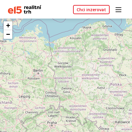
Chci inzerovat
+
−