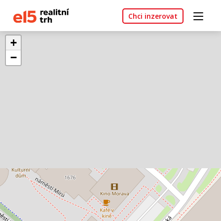
Chci inzerovat
+
−