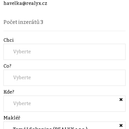
havelka@realyx.cz
Počet inzerátů
3
Chci
Vyberte
Co?
Vyberte
Kde?
Vyberte
Makléř