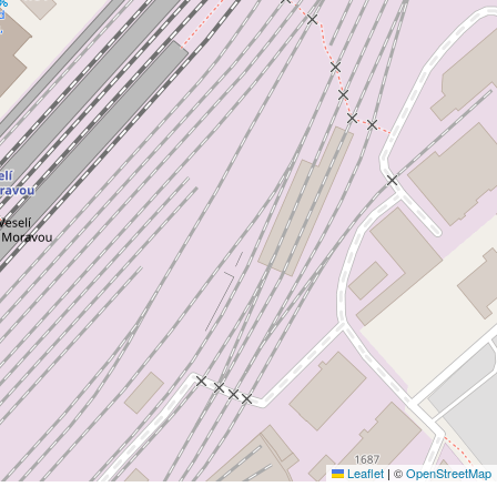
Leaflet
|
©
OpenStreetMap