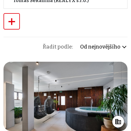
Tomáš Sekanina (REALYX s.r.o.)
+
Řadit podle:
Od nejnovějšího