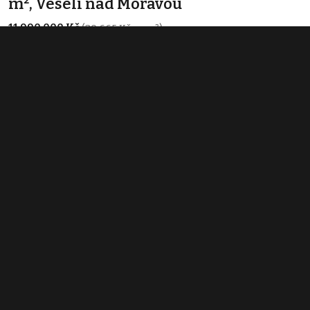
m², Veselí nad Moravou
11 990 000 Kč
(30 665 Kč za m²)
Typ
ubytování
Plocha
391 m²
Prodej obchodního prostoru 391 m²,
Veselí nad Moravou
11 990 000 Kč
(30 665 Kč za m²)