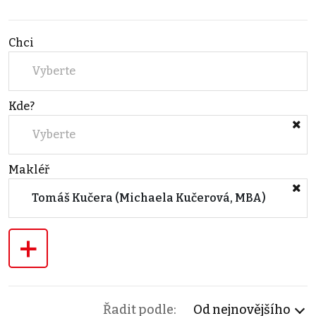
Chci
Vyberte
Kde?
Vyberte
Makléř
Tomáš Kučera (Michaela Kučerová, MBA)
+
Řadit podle:
Od nejnovějšího