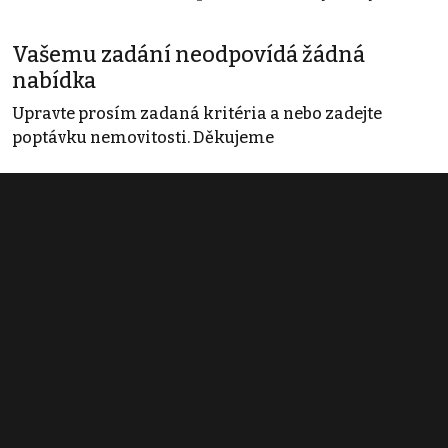
Vašemu zadání neodpovídá žádná
nabídka
Upravte prosím zadaná kritéria a nebo zadejte
poptávku nemovitosti. Děkujeme
Obchodní podmínky
Pravidla inzerce
Ceník
Registrace
Kontakt
© 2022 - 2026 Copyright CZECH NEWS CENTER a.s. a dodavatelé
obsahu |
Autorská práva k publikovaným materiálům
|
Podmínky pro
užívání služby informační společnosti
|
Informace o zpracování