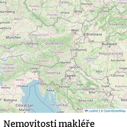
Leaflet
|
©
OpenStreetMap
Nemovitosti makléře