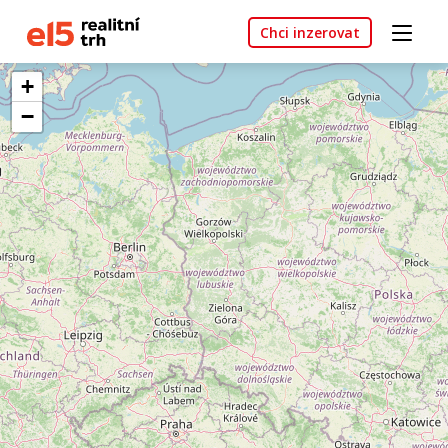
Chci inzerovat
+
−