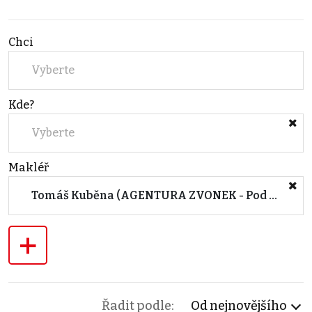
Chci
Vyberte
Kde?
Vyberte
Makléř
Tomáš Kuběna (AGENTURA ZVONEK - Pod Babou, Zlín)
+
Řadit podle:
Od nejnovějšího