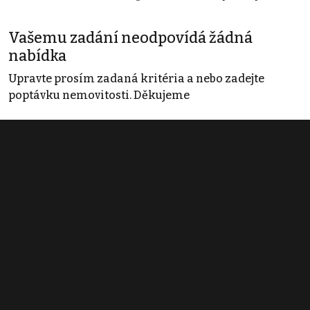
Vašemu zadání neodpovídá žádná
nabídka
Upravte prosím zadaná kritéria a nebo zadejte
poptávku nemovitosti. Děkujeme
Obchodní podmínky
Pravidla inzerce
Ceník
Registrace
Kontakt
© 2022 - 2026 Copyright CZECH NEWS CENTER a.s. a dodavatelé
obsahu |
Autorská práva k publikovaným materiálům
|
Podmínky pro
užívání služby informační společnosti
|
Informace o zpracování