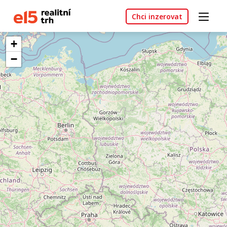
Chci inzerovat
+
−