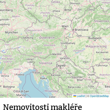
Leaflet
|
©
OpenStreetMap
Nemovitosti makléře