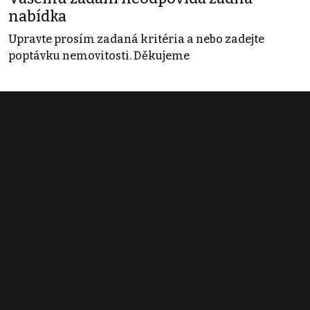
nabídka
Upravte prosím zadaná kritéria a nebo zadejte
poptávku nemovitosti. Děkujeme
Obchodní podmínky
Pravidla inzerce
Ceník
Registrace
Kontakt
© 2022 - 2026 Copyright CZECH NEWS CENTER a.s. a dodavatelé
obsahu |
Autorská práva k publikovaným materiálům
|
Podmínky pro
užívání služby informační společnosti
|
Informace o zpracování
osobních údajů
|
Cookies
|
Nastavení soukromí
|
Vlastnická
struktura
|
Jednotné kontaktní místo / Single Point of Contact
|
Podat
oznámení