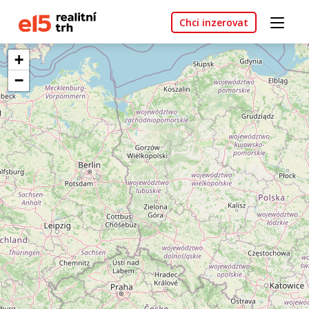
Chci inzerovat
+
−