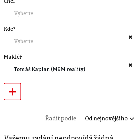
Chci
Vyberte
Kde?
Vyberte
Makléř
Tomáš Kaplan (M&M reality)
+
Řadit podle:
Od nejnovějšího
Vašemu zadání neodpovídá žádná