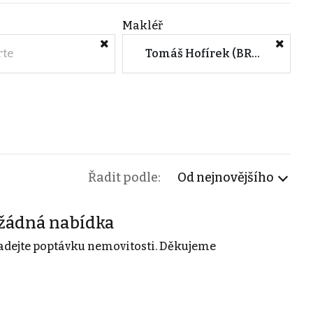
Makléř
rte
Tomáš Hofírek (BRAVIS REALITY s.r.o.)
Řadit podle:
Od nejnovějšího
žádná nabídka
adejte poptávku nemovitosti. Děkujeme