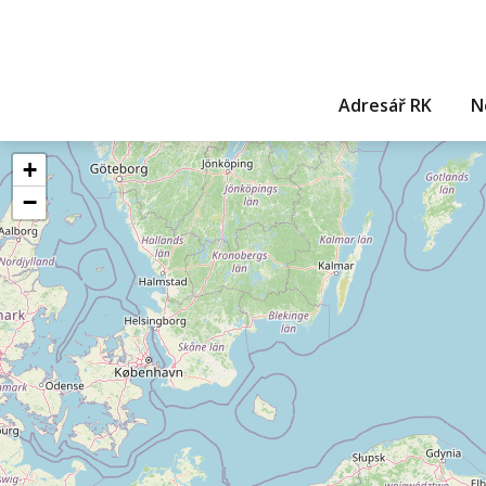
Adresář RK
N
+
−