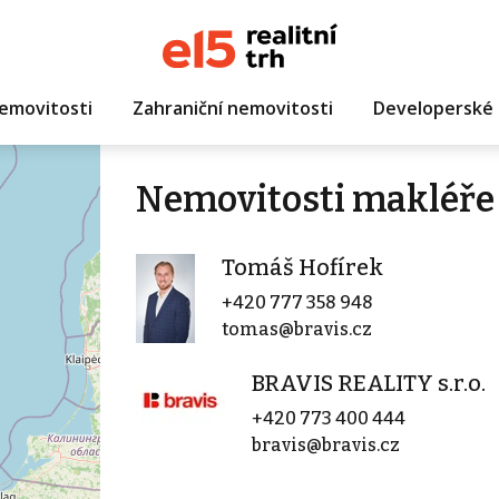
emovitosti
Zahraniční nemovitosti
Developerské 
Nemovitosti makléře
Tomáš Hofírek
+420 777 358 948
tomas@bravis.cz
BRAVIS REALITY s.r.o.
+420 773 400 444
bravis@bravis.cz