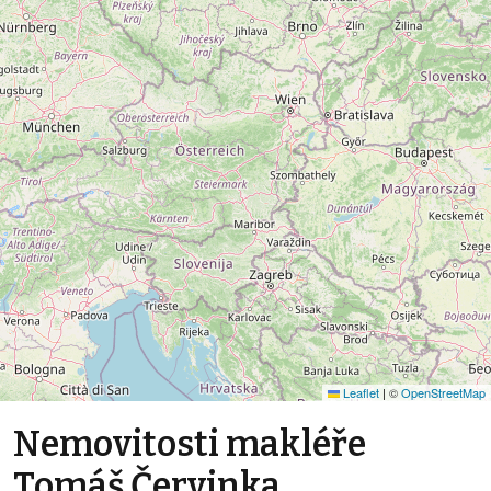
Leaflet
|
©
OpenStreetMap
Nemovitosti makléře
Tomáš Červinka