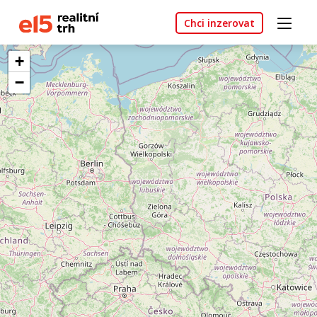
Chci inzerovat
+
−