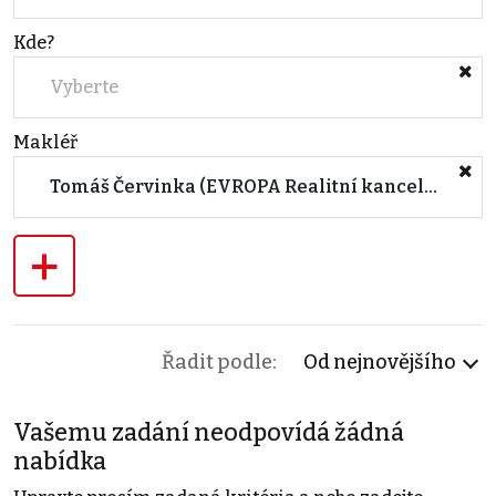
Kde?
Vyberte
Makléř
Tomáš Červinka (EVROPA Realitní kancelář PRAHA 1)
+
Řadit podle:
Od nejnovějšího
Vašemu zadání neodpovídá žádná
nabídka