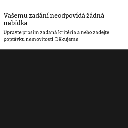
Vašemu zadání neodpovídá žádná
nabídka
Upravte prosím zadaná kritéria a nebo zadejte
poptávku nemovitosti. Děkujeme
Obchodní podmínky
Pravidla inzerce
Ceník
Registrace
Kontakt
© 2022 - 2026 Copyright CZECH NEWS CENTER a.s. a dodavatelé
obsahu |
Autorská práva k publikovaným materiálům
|
Podmínky pro
užívání služby informační společnosti
|
Informace o zpracování