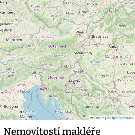
Leaflet
|
©
OpenStreetMap
Nemovitosti makléře