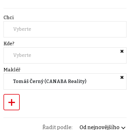
Chci
Vyberte
Kde?
Vyberte
Makléř
Tomáš Černý (CANABA Reality)
+
Řadit podle:
Od nejnovějšího