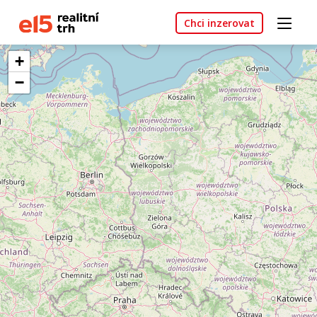
Chci inzerovat
+
−