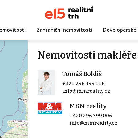
emovitosti
Zahraniční nemovitosti
Developerské 
Nemovitosti makléře
Tomáš Boldiš
+420 296 399 006
info@mmreality.cz
M&M reality
+420 296 399 006
info@mmreality.cz