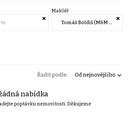
Makléř
rte
Tomáš Boldiš (M&M reality)
Řadit podle:
Od nejnovějšího
žádná nabídka
adejte poptávku nemovitosti. Děkujeme