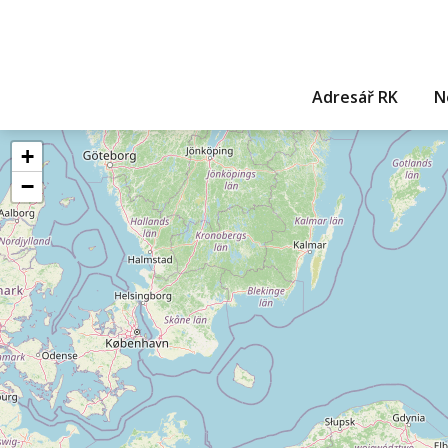
Adresář RK
N
+
−