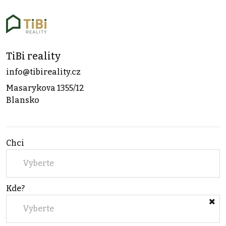
TiBi reality
info@tibireality.cz
Masarykova 1355/12
Blansko
Chci
Vyberte
Kde?
Vyberte