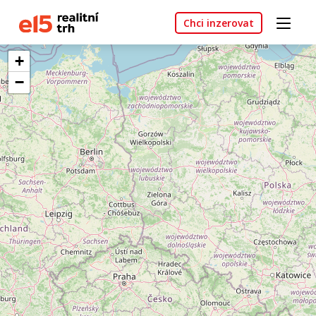
Chci inzerovat
+
−