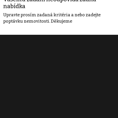
nabídka
Upravte prosím zadaná kritéria a nebo zadejte
poptávku nemovitosti. Děkujeme
Obchodní podmínky
Pravidla inzerce
Ceník
Registrace
Kontakt
© 2022 - 2026 Copyright CZECH NEWS CENTER a.s. a dodavatelé
obsahu |
Autorská práva k publikovaným materiálům
|
Podmínky pro
užívání služby informační společnosti
|
Informace o zpracování
osobních údajů
|
Cookies
|
Nastavení soukromí
|
Vlastnická
struktura
|
Jednotné kontaktní místo / Single Point of Contact
|
Podat
oznámení