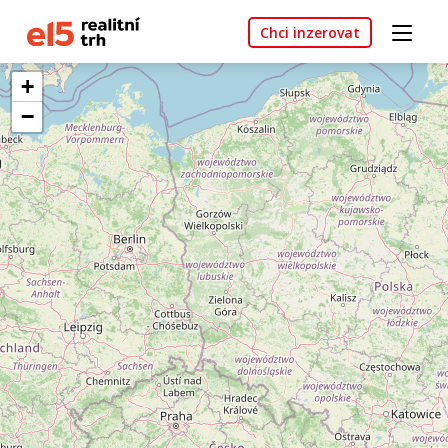
Chci inzerovat
+
−