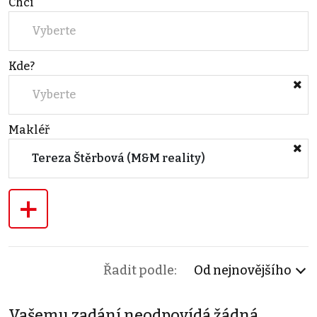
Chci
Vyberte
Kde?
Vyberte
Makléř
Tereza Štěrbová (M&M reality)
+
Řadit podle:
Od nejnovějšího
Vašemu zadání neodpovídá žádná