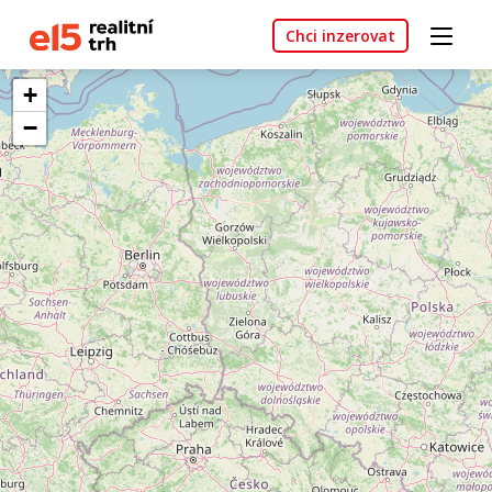
Chci inzerovat
+
−