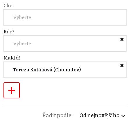
Chci
Vyberte
Kde?
Vyberte
Makléř
Tereza Kuťáková (Chomutov)
+
Řadit podle:
Od nejnovějšího