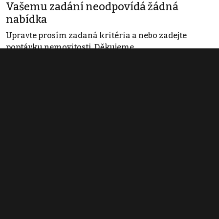
Vašemu zadání neodpovídá žádná
nabídka
Upravte prosím zadaná kritéria a nebo zadejte
poptávku nemovitosti. Děkujeme
Obchodní podmínky
Pravidla inzerce
Ceník
Registrace
Kontakt
© 2022 - 2026 Copyright CZECH NEWS CENTER a.s. a dodavatelé
obsahu |
Autorská práva k publikovaným materiálům
|
Podmínky pro
užívání služby informační společnosti
|
Informace o zpracování
osobních údajů
|
Cookies
|
Nastavení soukromí
|
Vlastnická
struktura
|
Jednotné kontaktní místo / Single Point of Contact
|
Podat