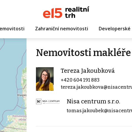
emovitosti
Zahraniční nemovitosti
Developerské 
Nemovitosti makléře
Tereza Jakoubková
+420 604 191 883
tereza.jakoubkova@nisacentr
Nisa centrum s.r.o.
tomas.jakoubek@nisacentr