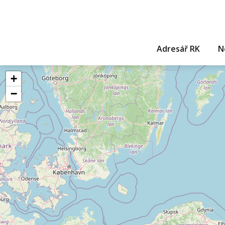
Adresář RK
N
+
−