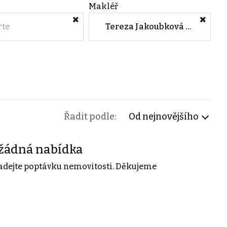
Makléř
rte
Tereza Jakoubková (Nisa centrum s.r.o.)
Řadit podle:
Od nejnovějšího
žádná nabídka
adejte poptávku nemovitosti. Děkujeme