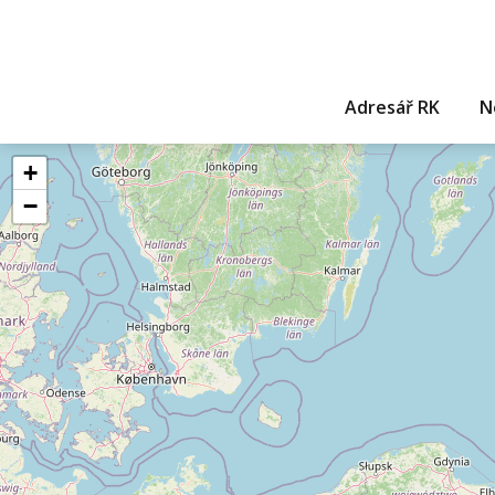
Adresář RK
N
+
−