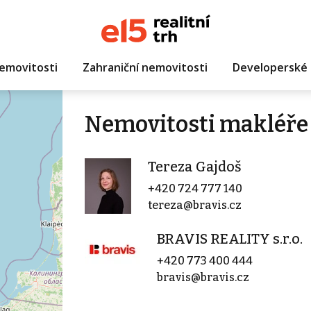
emovitosti
Zahraniční nemovitosti
Developerské 
Nemovitosti makléře 
Tereza Gajdoš
+420 724 777 140
tereza@bravis.cz
BRAVIS REALITY s.r.o.
+420 773 400 444
bravis@bravis.cz