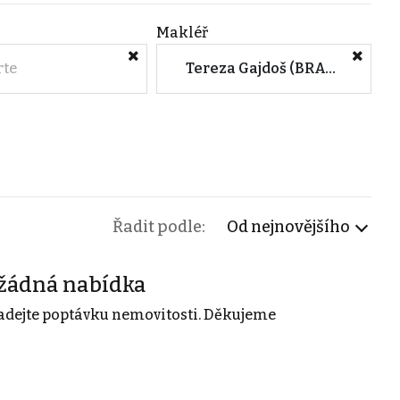
Makléř
rte
Tereza Gajdoš (BRAVIS REALITY s.r.o.)
Řadit podle:
Od nejnovějšího
žádná nabídka
adejte poptávku nemovitosti. Děkujeme