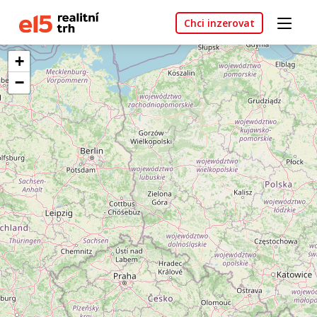
Chci inzerovat
+
−