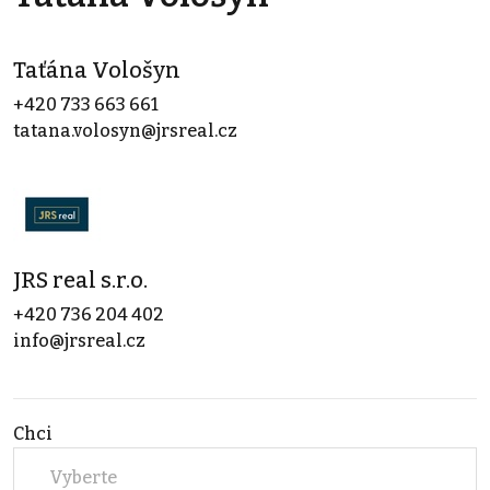
Taťána Vološyn
+420 733 663 661
tatana.volosyn@jrsreal.cz
JRS real s.r.o.
+420 736 204 402
info@jrsreal.cz
Chci
Vyberte