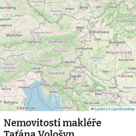
Leaflet
|
©
OpenStreetMap
Nemovitosti makléře
Taťána Vološyn