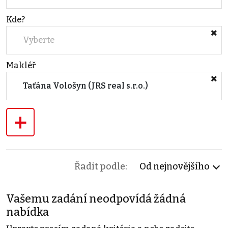
Kde?
Vyberte
Makléř
Taťána Vološyn (JRS real s.r.o.)
+
Řadit podle:
Od nejnovějšího
Vašemu zadání neodpovídá žádná
nabídka