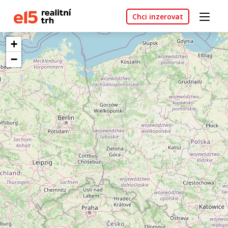
Chci inzerovat
+
−