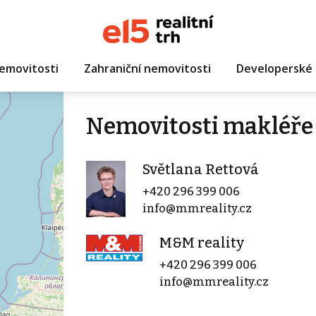
emovitosti
Zahraniční nemovitosti
Developerské 
Nemovitosti makléře 
Světlana Rettová
+420 296 399 006
info@mmreality.cz
M&M reality
+420 296 399 006
info@mmreality.cz