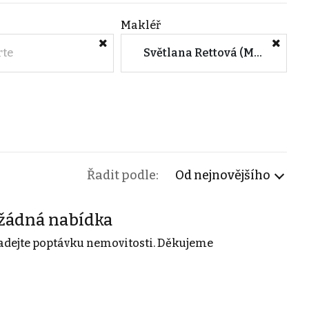
Makléř
rte
Světlana Rettová (M&M reality)
Řadit podle:
Od nejnovějšího
žádná nabídka
adejte poptávku nemovitosti. Děkujeme