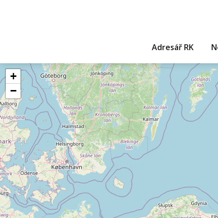
Adresář RK
N
+
−