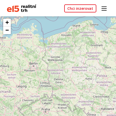
Chci inzerovat
+
−