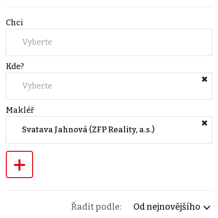
Chci
Vyberte
Kde?
Vyberte
Makléř
Svatava Jahnová (ZFP Reality, a.s.)
+
Řadit podle:
Od nejnovějšího