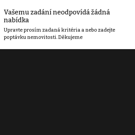
Vašemu zadání neodpovídá žádná
nabídka
Upravte prosím zadaná kritéria a nebo zadejte
poptávku nemovitosti. Děkujeme
Obchodní podmínky
Pravidla inzerce
Ceník
Registrace
Kontakt
© 2022 - 2026 Copyright CZECH NEWS CENTER a.s. a dodavatelé
obsahu |
Autorská práva k publikovaným materiálům
|
Podmínky pro
užívání služby informační společnosti
|
Informace o zpracování
osobních údajů
|
Cookies
|
Nastavení soukromí
|
Vlastnická