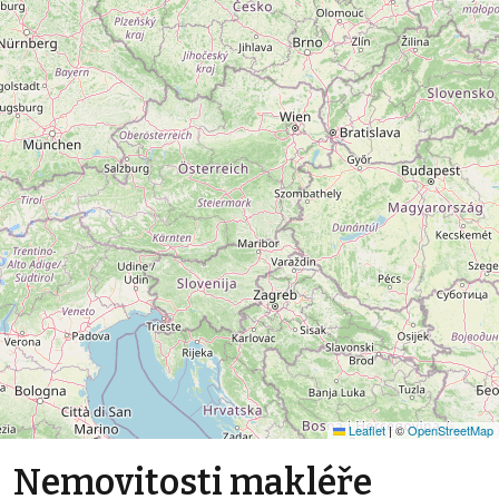
Leaflet
|
©
OpenStreetMap
Nemovitosti makléře