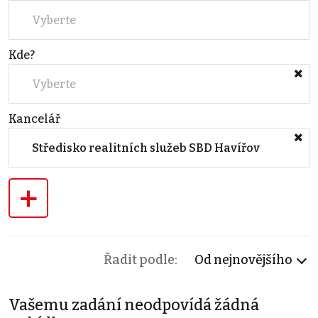
Vyberte
Kde?
Vyberte
Kancelář
Středisko realitních služeb SBD Havířov
+
Řadit podle:
Od nejnovějšího
Vašemu zadání neodpovídá žádná