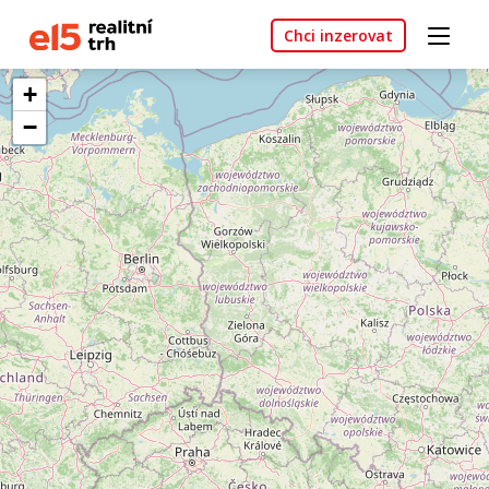
Chci inzerovat
+
−