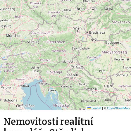
Leaflet
|
©
OpenStreetMap
Nemovitosti realitní