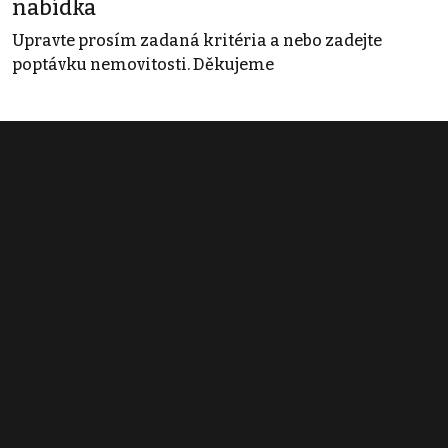
nabídka
Upravte prosím zadaná kritéria a nebo zadejte
poptávku nemovitosti. Děkujeme
Obchodní podmínky
Pravidla inzerce
Ceník
Registrace
Kontakt
© 2022 - 2026 Copyright CZECH NEWS CENTER a.s. a dodavatelé
obsahu |
Autorská práva k publikovaným materiálům
|
Podmínky pro
užívání služby informační společnosti
|
Informace o zpracování
osobních údajů
|
Cookies
|
Nastavení soukromí
|
Vlastnická
struktura
|
Jednotné kontaktní místo / Single Point of Contact
|
Podat
oznámení