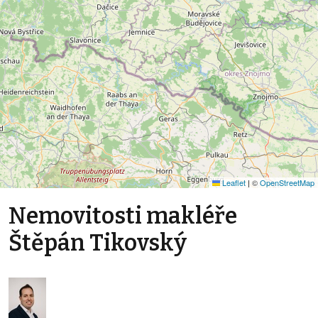
Leaflet
|
©
OpenStreetMap
Nemovitosti makléře
Štěpán Tikovský