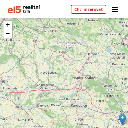
Chci inzerovat
+
−