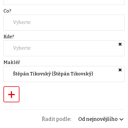
Co?
Vyberte
Kde?
Vyberte
Makléř
Štěpán Tikovský (Štěpán Tikovský)
+
Řadit podle:
Od nejnovějšího