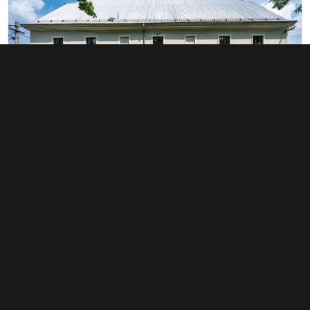
Prodej výrobního prostoru 1 100 m²,
Hrušová
19 960 000 Kč
(18 145 Kč za m²)
Typ
výroba
Plocha
1 100 m²