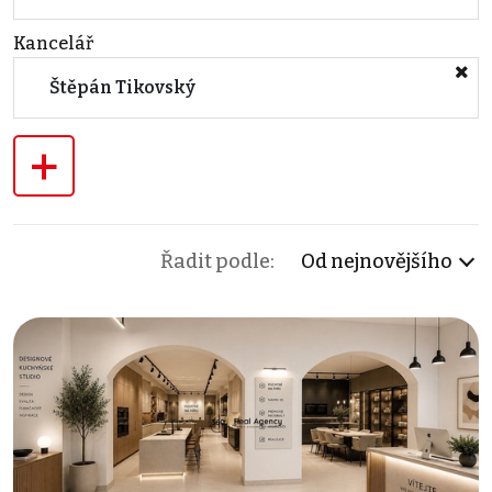
Kancelář
Štěpán Tikovský
+
Řadit podle:
Od nejnovějšího