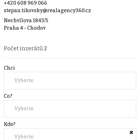
+420 608 969 066
stepan.tikovsky@realagency360.cz
Nechvílova 1843/5
Praha 4 - Chodov
Počet inzerátů
2
Chci
Vyberte
Co?
Vyberte
Kde?
Vyberte