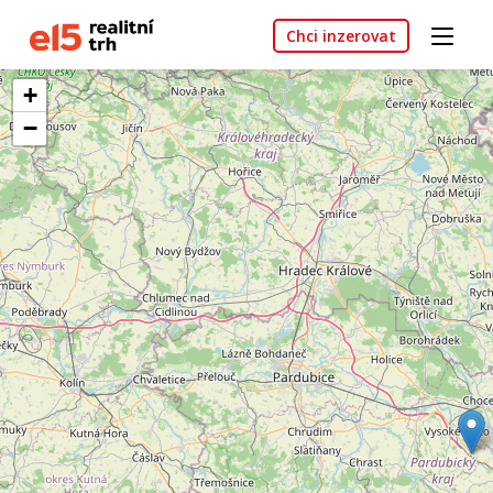
Chci inzerovat
+
−