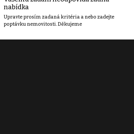
nabídka
Upravte prosím zadaná kritéria a nebo zadejte
poptávku nemovitosti. Děkujeme
Obchodní podmínky
Pravidla inzerce
Ceník
Registrace
Kontakt
© 2022 - 2026 Copyright CZECH NEWS CENTER a.s. a dodavatelé
obsahu |
Autorská práva k publikovaným materiálům
|
Podmínky pro
užívání služby informační společnosti
|
Informace o zpracování
osobních údajů
|
Cookies
|
Nastavení soukromí
|
Vlastnická
struktura
|
Jednotné kontaktní místo / Single Point of Contact
|
Podat
oznámení