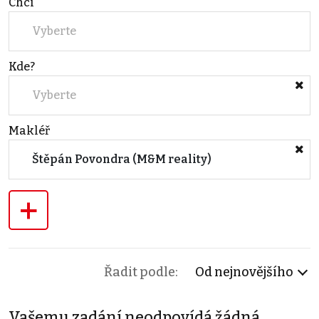
Chci
Vyberte
Kde?
Vyberte
Makléř
Štěpán Povondra (M&M reality)
+
Řadit podle:
Od nejnovějšího
Vašemu zadání neodpovídá žádná