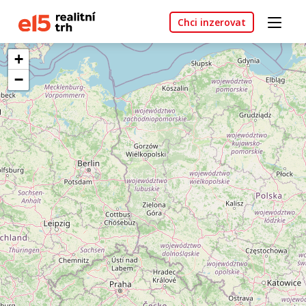
Chci inzerovat
+
−