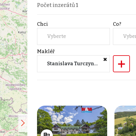
Počet inzerátů
1
Chci
Co?
Vyberte
Vybe
Makléř
+
Stanislava Turczynová (M&M reality)