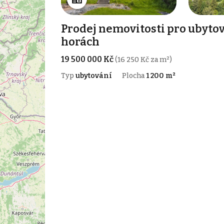
Prodej nemovitosti pro ubytov
horách
19 500 000 Kč
(16 250 Kč za m²)
Typ
ubytování
Plocha
1 200 m²