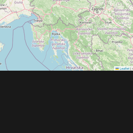
Leaflet
|
Obchodní 
© 2022 - 2026 Copyright CZECH NEWS CENT
společnosti
|
Informace o zpracování osobníc