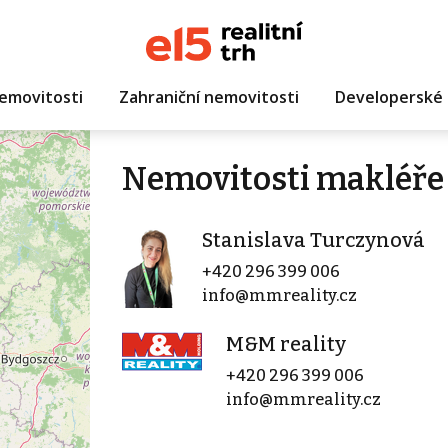
emovitosti
Zahraniční nemovitosti
Developerské 
Nemovitosti makléře
Stanislava Turczynová
+420 296 399 006
info@mmreality.cz
M&M reality
+420 296 399 006
info@mmreality.cz