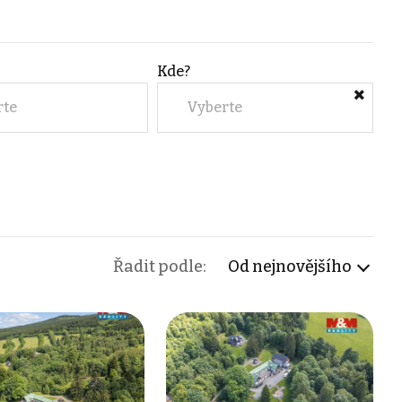
Kde?
rte
Vyberte
Řadit podle:
Od nejnovějšího