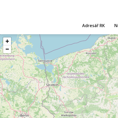
Adresář RK
N
+
−