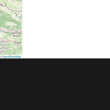
©
OpenStreetMap
podmínky
Pravidla inzerce
Ceník
Registrace
ER a.s. a dodavatelé obsahu |
Autorská práva k publikovaným materiálů
h údajů
|
Cookies
|
Nastavení soukromí
|
Vlastnická struktura
|
Jednotné k