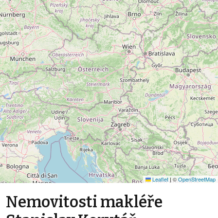
Leaflet
|
©
OpenStreetMap
Nemovitosti makléře