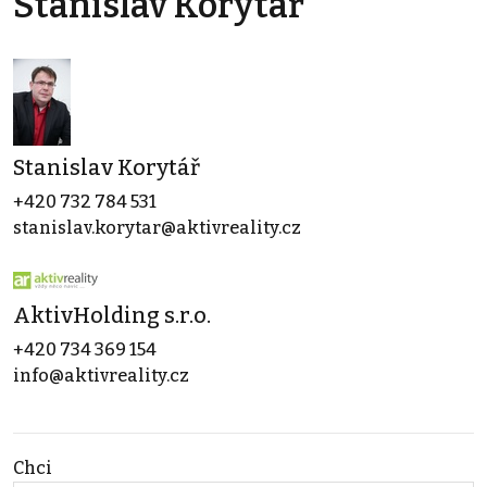
Stanislav Korytář
Stanislav Korytář
+420 732 784 531
stanislav.korytar@aktivreality.cz
AktivHolding s.r.o.
+420 734 369 154
info@aktivreality.cz
Chci