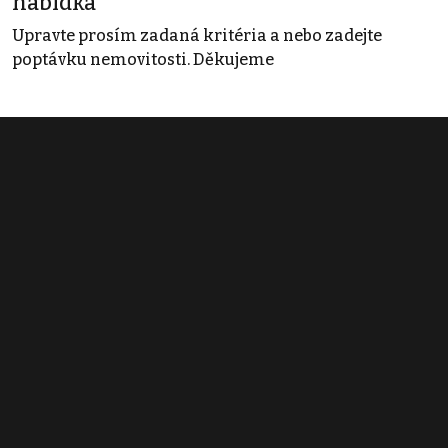
nabídka
Upravte prosím zadaná kritéria a nebo zadejte
poptávku nemovitosti. Děkujeme
Obchodní podmínky
Pravidla inzerce
Ceník
Registrace
Kontakt
© 2022 - 2026 Copyright CZECH NEWS CENTER a.s. a dodavatelé
obsahu |
Autorská práva k publikovaným materiálům
|
Podmínky pro
užívání služby informační společnosti
|
Informace o zpracování
osobních údajů
|
Cookies
|
Nastavení soukromí
|
Vlastnická
struktura
|
Jednotné kontaktní místo / Single Point of Contact
|
Podat
oznámení