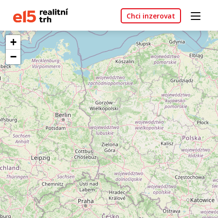
Chci inzerovat
+
−