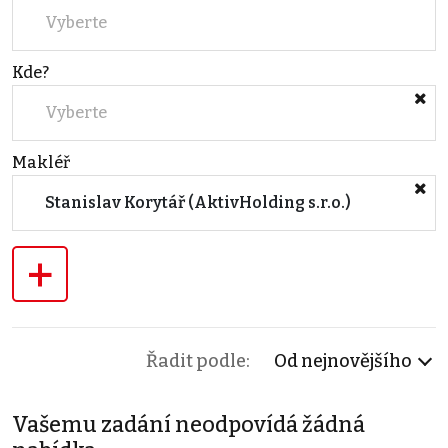
Vyberte
Kde?
Vyberte
Makléř
Stanislav Korytář (AktivHolding s.r.o.)
+
Řadit podle:
Od nejnovějšího
Vašemu zadání neodpovídá žádná