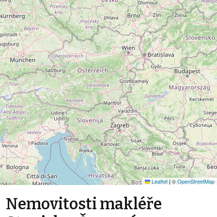
Leaflet
|
©
OpenStreetMap
Nemovitosti makléře