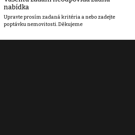
nabídka
Upravte prosím zadaná kritéria a nebo zadejte
poptávku nemovitosti. Děkujeme
Obchodní podmínky
Pravidla inzerce
Ceník
Registrace
Kontakt
© 2022 - 2026 Copyright CZECH NEWS CENTER a.s. a dodavatelé
obsahu |
Autorská práva k publikovaným materiálům
|
Podmínky pro
užívání služby informační společnosti
|
Informace o zpracování
osobních údajů
|
Cookies
|
Nastavení soukromí
|
Vlastnická
struktura
|
Jednotné kontaktní místo / Single Point of Contact
|
Podat
oznámení