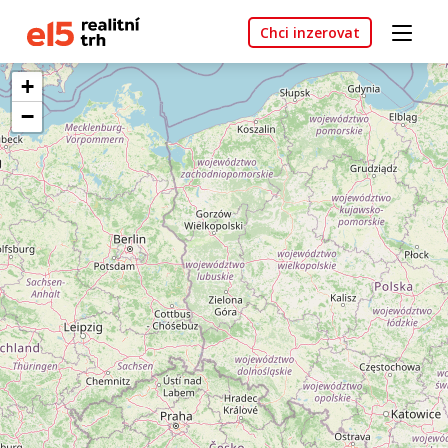
Chci inzerovat
+
−