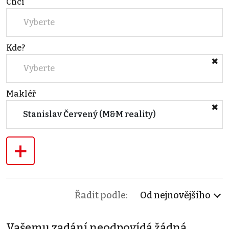
Chci
Vyberte
Kde?
Vyberte
Makléř
Stanislav Červený (M&M reality)
+
Řadit podle:
Od nejnovějšího
Vašemu zadání neodpovídá žádná