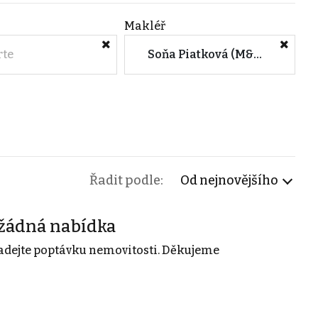
Makléř
rte
Soňa Piatková (M&M reality)
Řadit podle:
Od nejnovějšího
žádná nabídka
adejte poptávku nemovitosti. Děkujeme