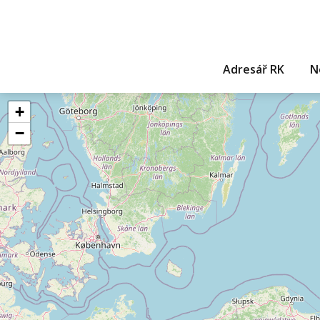
Adresář RK
N
+
−