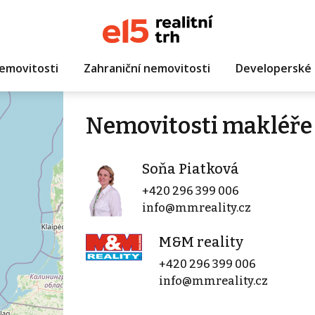
emovitosti
Zahraniční nemovitosti
Developerské 
Nemovitosti makléře
Soňa Piatková
+420 296 399 006
info@mmreality.cz
M&M reality
+420 296 399 006
info@mmreality.cz