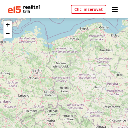
Chci inzerovat
+
−