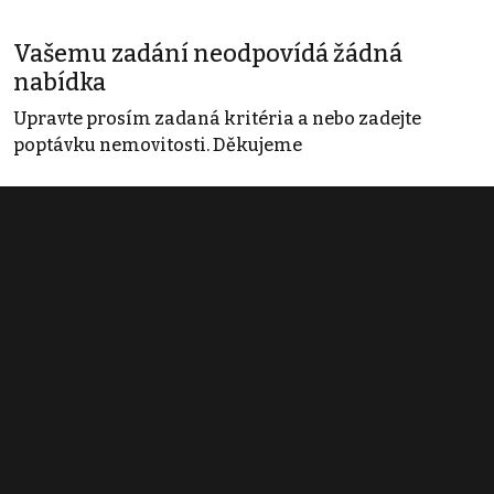
Vašemu zadání neodpovídá žádná
nabídka
Upravte prosím zadaná kritéria a nebo zadejte
poptávku nemovitosti. Děkujeme
Obchodní podmínky
Pravidla inzerce
Ceník
Registrace
Kontakt
© 2022 - 2026 Copyright CZECH NEWS CENTER a.s. a dodavatelé
obsahu |
Autorská práva k publikovaným materiálům
|
Podmínky pro
užívání služby informační společnosti
|
Informace o zpracování