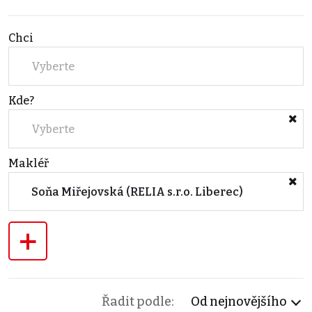
Chci
Vyberte
Kde?
Vyberte
Makléř
Soňa Miřejovská (RELIA s.r.o. Liberec)
+
Řadit podle:
Od nejnovějšího