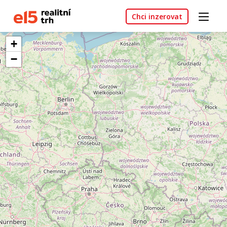
Chci inzerovat
+
−