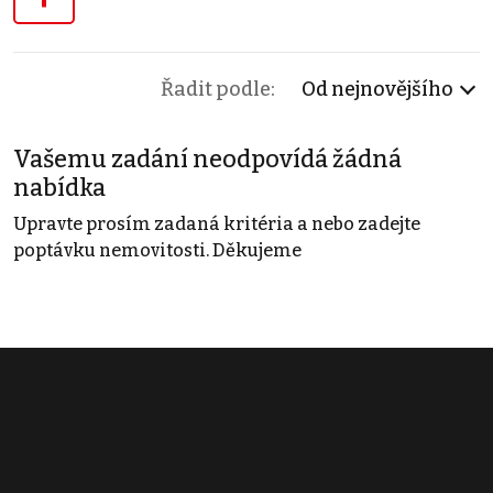
Řadit podle:
Od nejnovějšího
Vašemu zadání neodpovídá žádná
nabídka
Upravte prosím zadaná kritéria a nebo zadejte
poptávku nemovitosti. Děkujeme
Obchodní podmínky
Pravidla inzerce
Ceník
Registrace
Kontakt