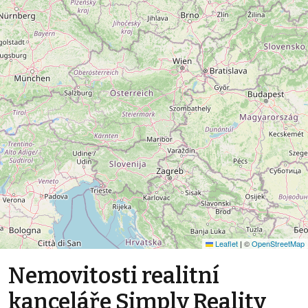
Leaflet
|
©
OpenStreetMap
Nemovitosti realitní
kanceláře Simply Reality