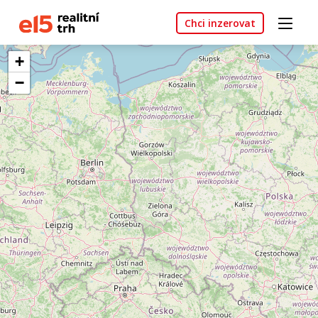
Chci inzerovat
+
−