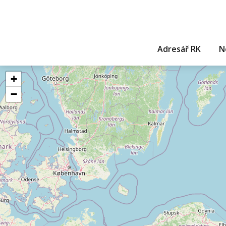
Adresář RK
N
+
−