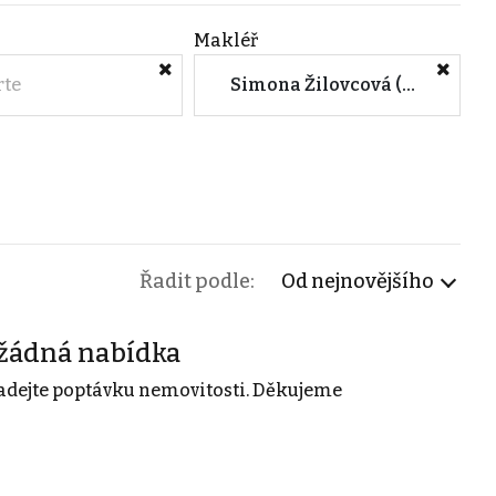
Makléř
rte
Simona Žilovcová (Prosperity Financial Services a.s.)
Řadit podle:
Od nejnovějšího
žádná nabídka
adejte poptávku nemovitosti. Děkujeme