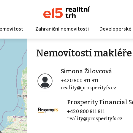
emovitosti
Zahraniční nemovitosti
Developerské 
Nemovitosti makléře
Simona Žilovcová
+420 800 811 811
reality@prosperityfs.cz
Prosperity Financial Se
+420 800 811 811
reality@prosperityfs.cz