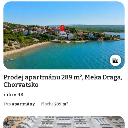
Prodej apartmánu 289 m², Meka Draga,
Chorvatsko
info v RK
Typ
apartmány
Plocha
289 m²