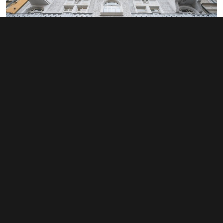
Prodej kanceláře 81 m², Brno-město
12 499 000 Kč
(154 309 Kč za m²)
Typ
kanceláře
Plocha
81 m²