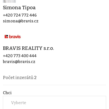
Simona Tipoa
+420 724 772 446
simona@bravis.cz
BRAVIS REALITY s.r.o.
+420 773 400 444
bravis@bravis.cz
Počet inzerátů
2
Chci
Vyberte