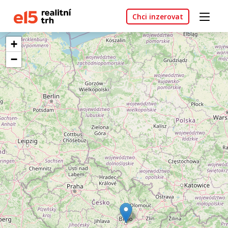
Chci inzerovat
+
−