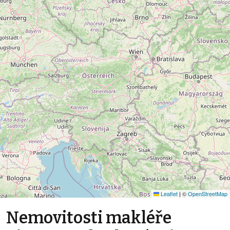
Leaflet
|
©
OpenStreetMap
Nemovitosti makléře