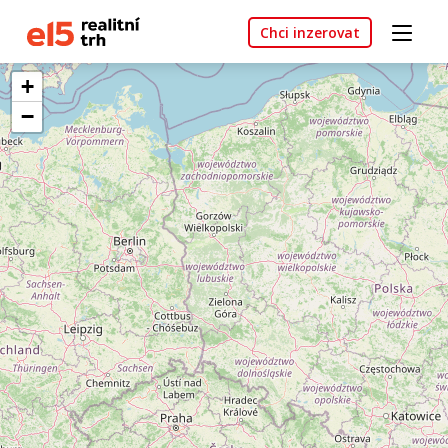
Chci inzerovat
+
−