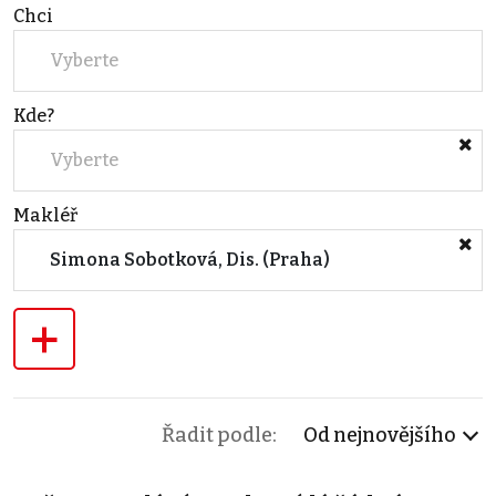
Chci
Vyberte
Kde?
Vyberte
Makléř
Simona Sobotková, Dis. (Praha)
+
Řadit podle:
Od nejnovějšího