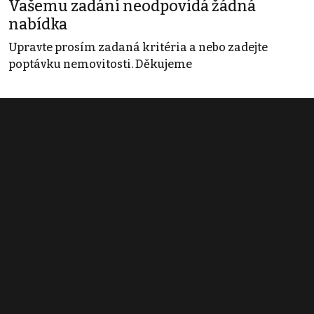
Vašemu zadání neodpovídá žádná
nabídka
Upravte prosím zadaná kritéria a nebo zadejte
poptávku nemovitosti. Děkujeme
Obchodní podmínky
Pravidla inzerce
Ceník
Registrace
Kontakt
© 2022 - 2026 Copyright CZECH NEWS CENTER a.s. a dodavatelé
obsahu |
Autorská práva k publikovaným materiálům
|
Podmínky pro
užívání služby informační společnosti
|
Informace o zpracování
osobních údajů
|
Cookies
|
Nastavení soukromí
|
Vlastnická
struktura
|
Jednotné kontaktní místo / Single Point of Contact
|
Podat
oznámení