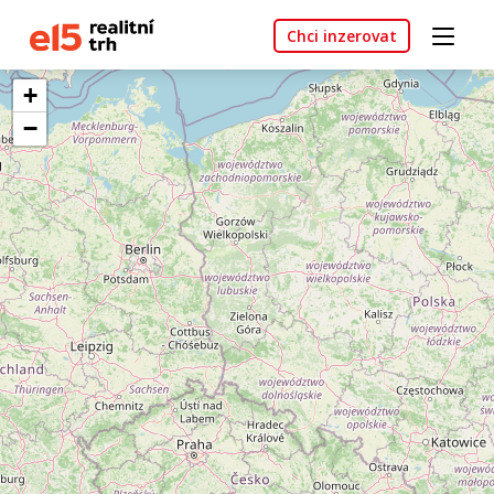
Chci inzerovat
+
−