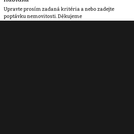
Upravte prosím zadaná kritéria a nebo zadejte
poptávku nemovitosti. Děkujeme
Obchodní podmínky
Pravidla inzerce
Ceník
Registrace
Kontakt
© 2022 - 2026 Copyright CZECH NEWS CENTER a.s. a dodavatelé
obsahu |
Autorská práva k publikovaným materiálům
|
Podmínky pro
užívání služby informační společnosti
|
Informace o zpracování
osobních údajů
|
Cookies
|
Nastavení soukromí
|
Vlastnická
struktura
|
Jednotné kontaktní místo / Single Point of Contact
|
Podat
oznámení