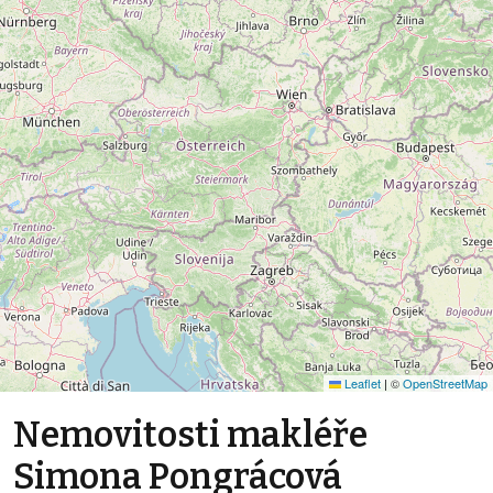
Leaflet
|
©
OpenStreetMap
Nemovitosti makléře
Simona Pongrácová