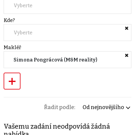
Vyberte
Kde?
Vyberte
Makléř
Simona Pongrácová (M&M reality)
+
Řadit podle:
Od nejnovějšího
Vašemu zadání neodpovídá žádná
nabídka