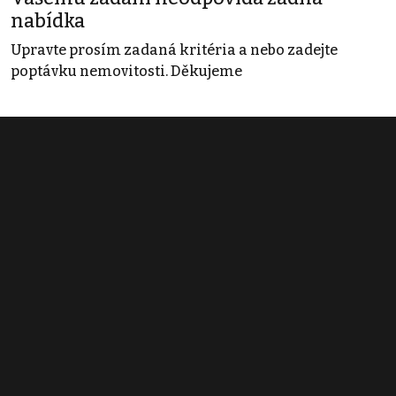
nabídka
Upravte prosím zadaná kritéria a nebo zadejte
poptávku nemovitosti. Děkujeme
Obchodní podmínky
Pravidla inzerce
Ceník
Registrace
Kontakt
© 2022 - 2026 Copyright CZECH NEWS CENTER a.s. a dodavatelé
obsahu |
Autorská práva k publikovaným materiálům
|
Podmínky pro
užívání služby informační společnosti
|
Informace o zpracování
osobních údajů
|
Cookies
|
Nastavení soukromí
|
Vlastnická
struktura
|
Jednotné kontaktní místo / Single Point of Contact
|
Podat
oznámení