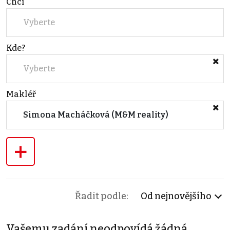
Chci
Vyberte
Kde?
Vyberte
Makléř
Simona Macháčková (M&M reality)
+
Řadit podle:
Od nejnovějšího
Vašemu zadání neodpovídá žádná