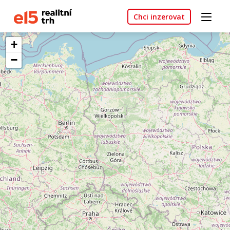
Chci inzerovat
+
−