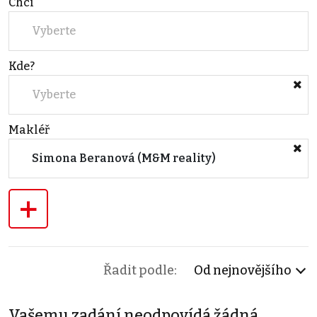
Chci
Vyberte
Kde?
Vyberte
Makléř
Simona Beranová (M&M reality)
+
Řadit podle:
Od nejnovějšího
Vašemu zadání neodpovídá žádná