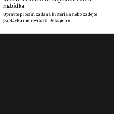
nabídka
Upravte prosím zadaná kritéria a nebo zadejte
poptávku nemovitosti. Děkujeme
Obchodní podmínky
Pravidla inzerce
Ceník
Registrace
Kontakt
© 2022 - 2026 Copyright CZECH NEWS CENTER a.s. a dodavatelé
obsahu |
Autorská práva k publikovaným materiálům
|
Podmínky pro
užívání služby informační společnosti
|
Informace o zpracování
osobních údajů
|
Cookies
|
Nastavení soukromí
|
Vlastnická
struktura
|
Jednotné kontaktní místo / Single Point of Contact
|
Podat
oznámení