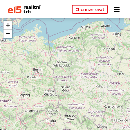
Chci inzerovat
+
−