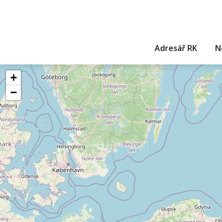
Adresář RK
N
+
−