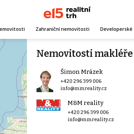
emovitosti
Zahraniční nemovitosti
Developerské 
Nemovitosti makléře
Šimon Mrázek
+420 296 399 006
info@mmreality.cz
M&M reality
+420 296 399 006
info@mmreality.cz