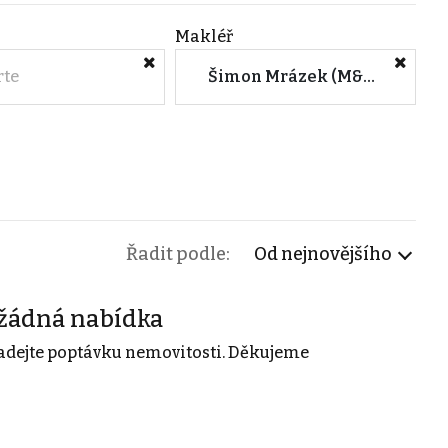
Makléř
rte
Šimon Mrázek (M&M reality)
Řadit podle:
Od nejnovějšího
žádná nabídka
adejte poptávku nemovitosti. Děkujeme