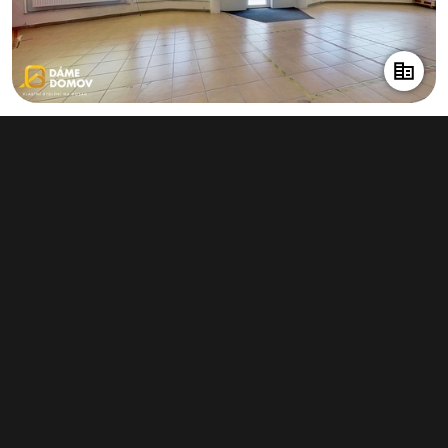
Pronájem obchodního prostoru 99 m²,
Bojkovice
16 000 Kč za měsíc
(1 939 Kč za m²/rok)
Typ
obchodní prostory
Plocha
99 m²
Obchodní podmínky
Pravidla inzerce
Ceník
Registrace
Kontakt