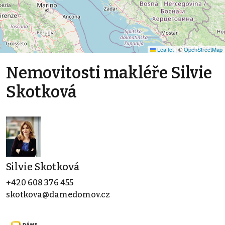
Leaflet
|
©
OpenStreetMap
Nemovitosti makléře Silvie
Skotková
Silvie Skotková
+420 608 376 455
skotkova@damedomov.cz