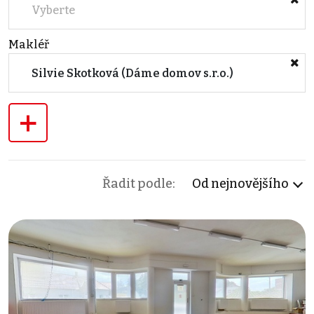
Vyberte
Makléř
Silvie Skotková (Dáme domov s.r.o.)
+
Řadit podle:
Od nejnovějšího