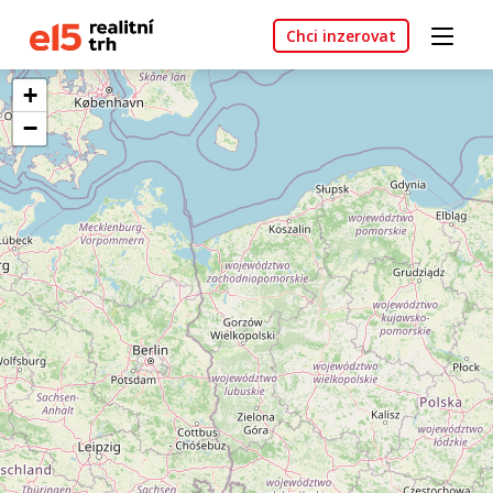
Chci inzerovat
+
−