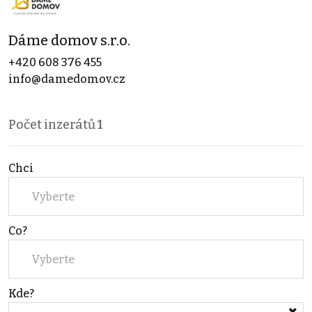
Dáme domov s.r.o.
+420 608 376 455
info@damedomov.cz
Počet inzerátů
1
Chci
Vyberte
Co?
Vyberte
Kde?