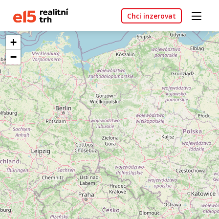
Chci inzerovat
+
−