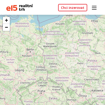
Chci inzerovat
+
−