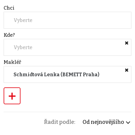
Chci
Vyberte
Kde?
Vyberte
Makléř
Schmidtová Lenka (BEMETT Praha)
+
Řadit podle:
Od nejnovějšího