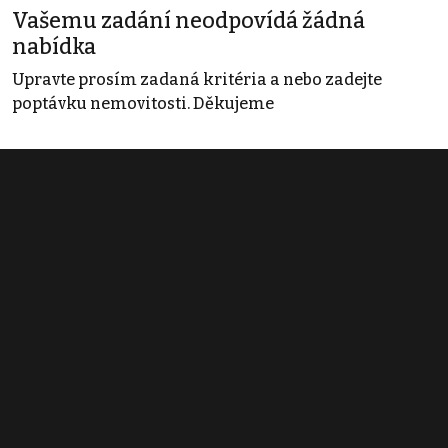
Vašemu zadání neodpovídá žádná
nabídka
Upravte prosím zadaná kritéria a nebo zadejte
poptávku nemovitosti. Děkujeme
Obchodní podmínky
Pravidla inzerce
Ceník
Registrace
Kontakt
© 2022 - 2026 Copyright CZECH NEWS CENTER a.s. a dodavatelé
obsahu |
Autorská práva k publikovaným materiálům
|
Podmínky pro
užívání služby informační společnosti
|
Informace o zpracování
osobních údajů
|
Cookies
|
Nastavení soukromí
|
Vlastnická
struktura
|
Jednotné kontaktní místo / Single Point of Contact
|
Podat