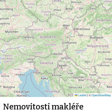
Leaflet
|
©
OpenStreetMap
Nemovitosti makléře