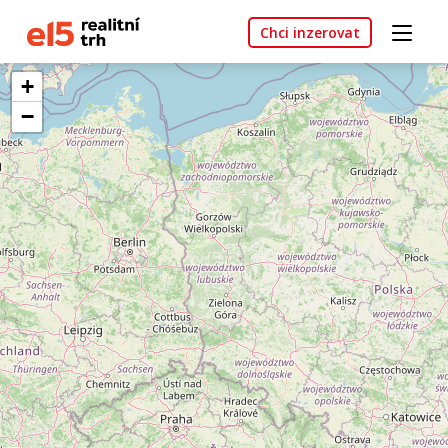
Chci inzerovat
+
−