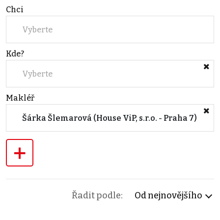
Chci
Vyberte
Kde?
Vyberte
Makléř
Šárka Šlemarová (House ViP, s.r.o. - Praha 7)
+
Řadit podle:
Od nejnovějšího