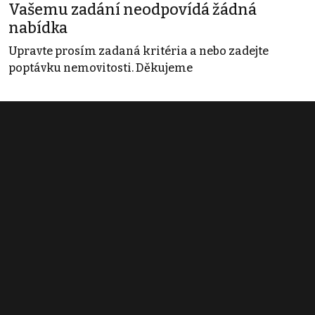
Vašemu zadání neodpovídá žádná
nabídka
Upravte prosím zadaná kritéria a nebo zadejte
poptávku nemovitosti. Děkujeme
Obchodní podmínky
Pravidla inzerce
Ceník
Registrace
Kontakt
© 2022 - 2026 Copyright CZECH NEWS CENTER a.s. a dodavatelé
obsahu |
Autorská práva k publikovaným materiálům
|
Podmínky pro
užívání služby informační společnosti
|
Informace o zpracování
osobních údajů
|
Cookies
|
Nastavení soukromí
|
Vlastnická
struktura
|
Jednotné kontaktní místo / Single Point of Contact
|
Podat