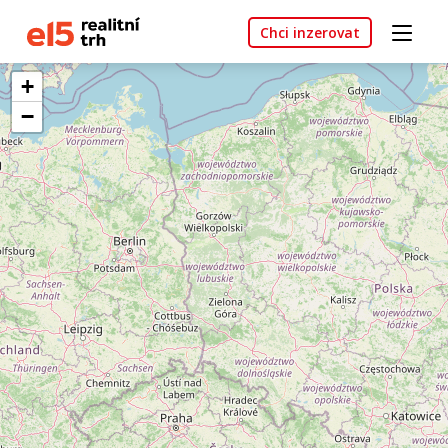
Chci inzerovat
+
−