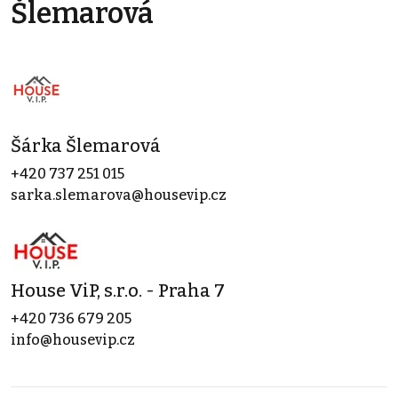
Šlemarová
Šárka Šlemarová
+420 737 251 015
sarka.slemarova@housevip.cz
House ViP, s.r.o. - Praha 7
+420 736 679 205
info@housevip.cz