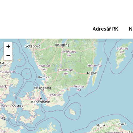
Adresář RK
N
+
−