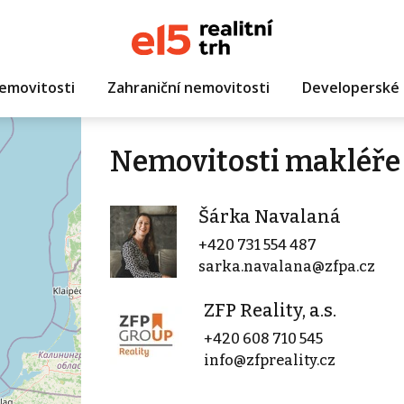
emovitosti
Zahraniční nemovitosti
Developerské 
Nemovitosti makléře
Šárka Navalaná
+420 731 554 487
sarka.navalana@zfpa.cz
ZFP Reality, a.s.
+420 608 710 545
info@zfpreality.cz