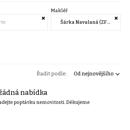
Makléř
rte
Šárka Navalaná (ZFP Reality, a.s.)
Řadit podle:
Od nejnovějšího
žádná nabídka
adejte poptávku nemovitosti. Děkujeme