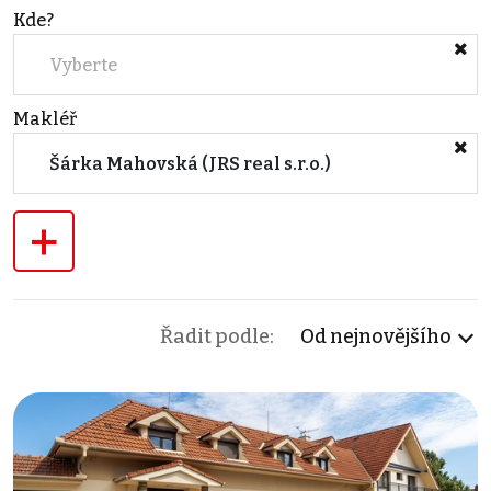
Kde?
Vyberte
Makléř
Šárka Mahovská (JRS real s.r.o.)
+
Řadit podle:
Od nejnovějšího