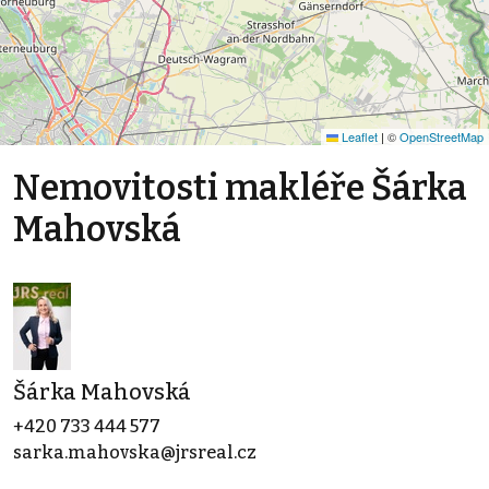
Leaflet
|
©
OpenStreetMap
Nemovitosti makléře Šárka
Mahovská
Šárka Mahovská
+420 733 444 577
sarka.mahovska@jrsreal.cz