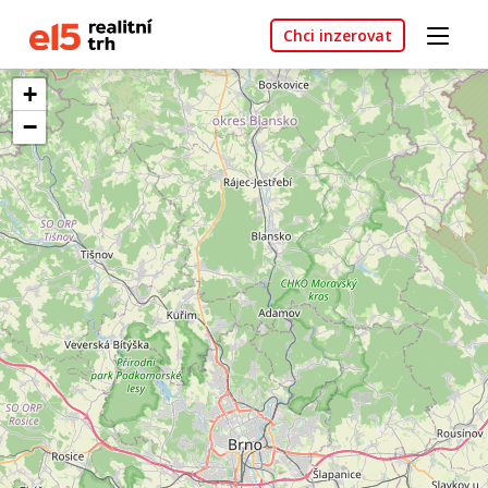
Chci inzerovat
+
−