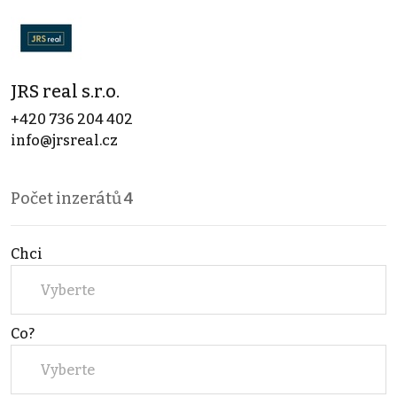
JRS real s.r.o.
+420 736 204 402
info@jrsreal.cz
Počet inzerátů
4
Chci
Vyberte
Co?
Vyberte