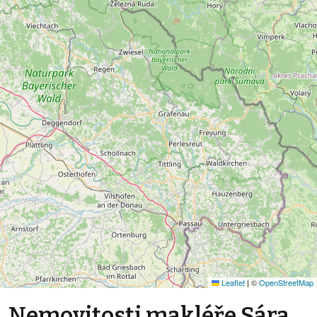
Leaflet
|
©
OpenStreetMap
Nemovitosti makléře Sára