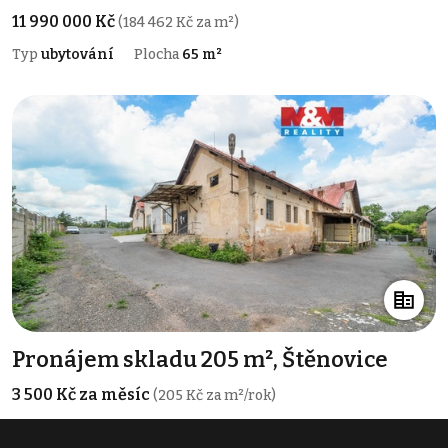
11 990 000 Kč
(184 462 Kč za m²)
Typ
ubytování
Plocha
65 m²
Pronájem skladu 205 m², Štěnovice
3 500 Kč za měsíc
(205 Kč za m²/rok)
Typ
sklady
Plocha
205 m²