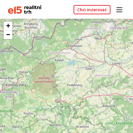
Chci inzerovat
+
−