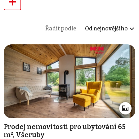
+
Řadit podle:
Od nejnovějšího
Prodej nemovitosti pro ubytování 65
m², Všeruby