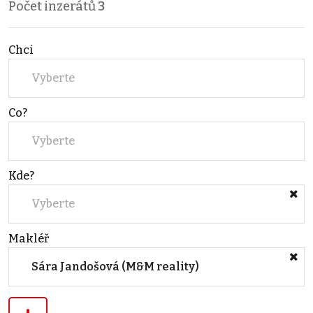
Počet inzerátů
3
Chci
Vyberte
Co?
Vyberte
Kde?
Vyberte
Makléř
Sára Jandošová (M&M reality)