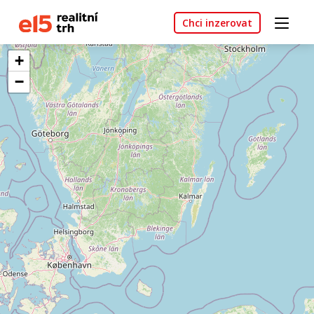
Chci inzerovat
+
−