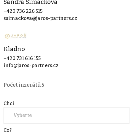
Sandra Šimáčková
+420 736 226 515
ssimackova@jaros-partners.cz
Kladno
+420 731 616 155
info@jaros-partners.cz
Počet inzerátů
5
Chci
Vyberte
Co?