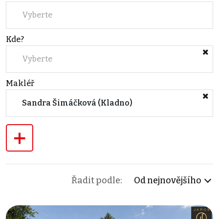
Vyberte
Kde?
Vyberte
Makléř
Sandra Šimáčková (Kladno)
+
Řadit podle:
Od nejnovějšího