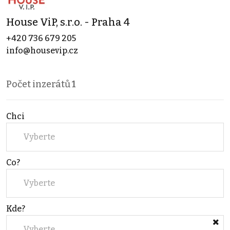
House ViP, s.r.o. - Praha 4
+420 736 679 205
info@housevip.cz
Počet inzerátů
1
Chci
Vyberte
Co?
Vyberte
Kde?
Vyberte