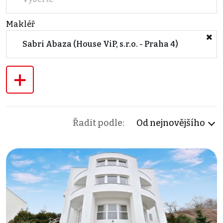
Makléř
Sabri Abaza (House ViP, s.r.o. - Praha 4)
+
Řadit podle:
Od nejnovějšího