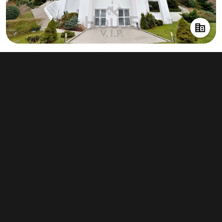
Pronájem kanceláře 839 m², Praha -
Smíchov
160 000 Kč za měsíc
(2 288 Kč za m²/rok)
Typ
kanceláře
Plocha
839 m²
Obchodní podmínky
Pravidla inzerce
Ceník
Registrace
Kontakt