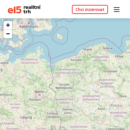
Chci inzerovat
+
−