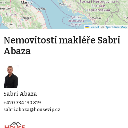
Leaflet
|
©
OpenStreetMap
Nemovitosti makléře Sabri
Abaza
Sabri Abaza
+420 734 130 819
sabri.abaza@housevip.cz