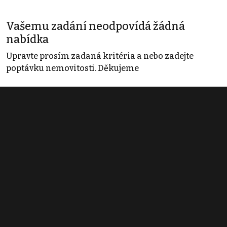
Vašemu zadání neodpovídá žádná
nabídka
Upravte prosím zadaná kritéria a nebo zadejte
poptávku nemovitosti. Děkujeme
Obchodní podmínky
Pravidla inzerce
Ceník
Registrace
Kontakt
© 2022 - 2026 Copyright CZECH NEWS CENTER a.s. a dodavatelé
obsahu |
Autorská práva k publikovaným materiálům
|
Podmínky pro
užívání služby informační společnosti
|
Informace o zpracování