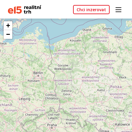
Chci inzerovat
+
−