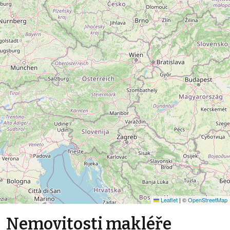
Leaflet
|
©
OpenStreetMap
Nemovitosti makléře