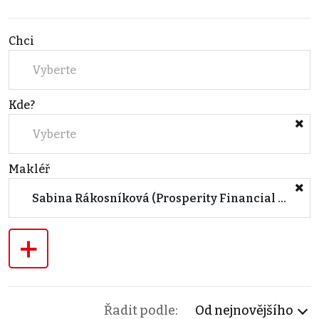
Chci
Vyberte
Kde?
Vyberte
Makléř
Sabina Rákosníková (Prosperity Financial Services a.s.)
+
Řadit podle:
Od nejnovějšího