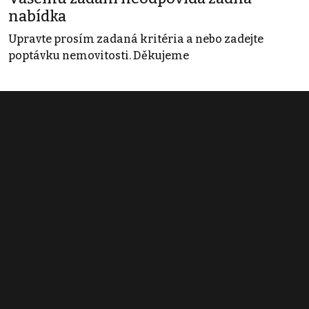
nabídka
Upravte prosím zadaná kritéria a nebo zadejte
poptávku nemovitosti. Děkujeme
Obchodní podmínky
Pravidla inzerce
Ceník
Registrace
Kontakt
© 2022 - 2026 Copyright CZECH NEWS CENTER a.s. a dodavatelé
obsahu |
Autorská práva k publikovaným materiálům
|
Podmínky pro
užívání služby informační společnosti
|
Informace o zpracování
osobních údajů
|
Cookies
|
Nastavení soukromí
|
Vlastnická
struktura
|
Jednotné kontaktní místo / Single Point of Contact
|
Podat
oznámení