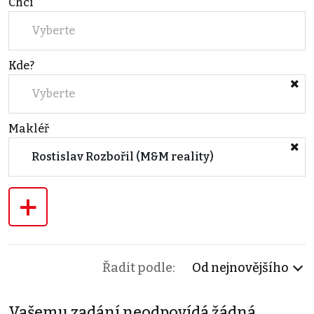
Chci
Vyberte
Kde?
Vyberte
Makléř
Rostislav Rozbořil (M&M reality)
+
Řadit podle:
Od nejnovějšího
Vašemu zadání neodpovídá žádná