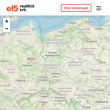
Chci inzerovat
+
−