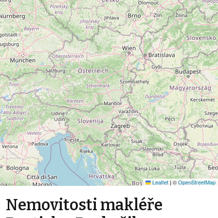
Leaflet
|
©
OpenStreetMap
Nemovitosti makléře