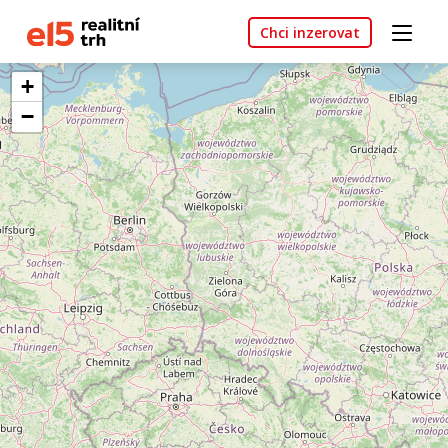
Chci inzerovat
+
−